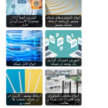
انواع تکنولوژی‌های شبکه
اینترنت اشیا IOT
بیسیم ،تاریخچه ارتباط
چیست؟ کاربرد آن در
شبکه بیسیم
خانه…
آموزش اشتراک گذاری
یک پوشه در شبکه
انواع کابل شبکه
انواع مختلف تکنولوژی
ارتباط بیسیم ، کاربرد ان
وای فای WiFi | مزایا و
در شبکه ،صنعت ها ،
معایب…
کسب و…