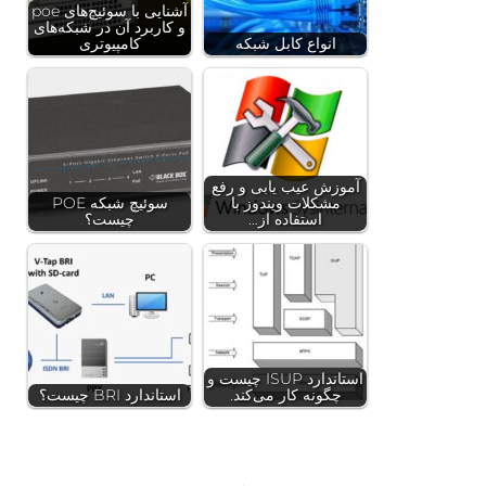
آشنایی با سوئیچ‌های poe
و کاربرد آن در شبکه‌های
انواع کابل شبکه
کامپیوتری
آموزش عیب یابی و رفع
مشکلات ویندوز با
سوئیچ شبکه POE
استفاده از…
چیست؟
استاندارد ISUP چیست و
چگونه کار می‌کند.
استاندارد BRI چیست؟