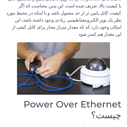
با کیفیت بالا، تعریف شده است
.
این بدین معناست که اگر
کیفیت کابل پایین تر از حد معمول باشد و یا اینکه در محیط مورد
نظر یک نویز
الکترومغناطیسی
زیادی
وجود
داشته
باشد،
این
امکان
وجود
دارد
که
که
مقدار
متراژ
مجاز
برای
کابل
کشی
از
این
مقدار
هم
کمتر
شود.
Power Over Ethernet
چیست؟