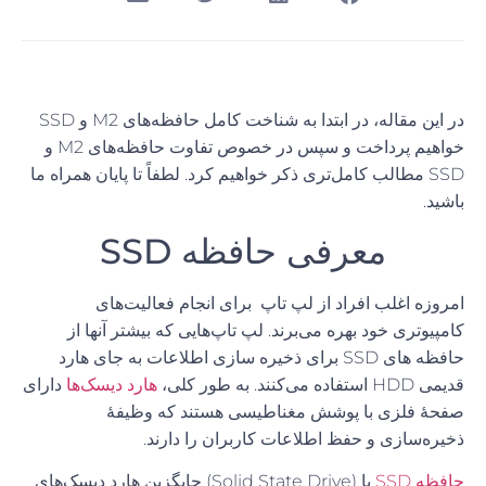
در این مقاله، در ابتدا به شناخت کامل حافظه‌های M2 و SSD
خواهیم پرداخت و سپس در خصوص تفاوت حافظه‌های M2 و
SSD مطالب کامل
تری ذکر خواهیم کرد
.
لطفاً تا پایان همراه ما
باشید
.
معرفی حافظه
SSD
امروزه اغلب افراد از لپ تاپ
برای انجام فعالیت
های
کامپیوتری خود بهره می
برند
.
لپ تاپ
هایی که بیشتر آنها از
حافظه های
SSD
برای ذخیره سازی اطلاعات به جای هارد
قدیمی
HDD
استفاده می
کنند
.
به طور کلی،
هارد دیسک
ها
دارای
صفحۀ فلزی با پوشش مغناطیسی هستند که وظیفۀ
ذخیره
سازی و حفظ اطلاعات کاربران را دارند
.
حافظه
SSD
یا
(Solid State Drive)
جایگزین هارد دیسک
های