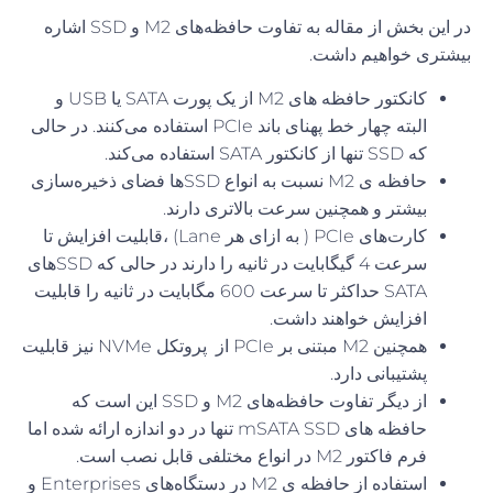
در این بخش از مقاله به تفاوت حافظه‌های M2 و SSD
اشاره
بیشتری خواهیم داشت
.
کانکتور حافظه های
M2
از یک پورت
SATA
یا
USB
و
البته چهار خط پهنای باند
PCIe
استفاده می
کنند
.
در حالی
که
SSD
تنها از کانکتور
SATA
استفاده می
کند
.
حافظه ی
M2
نسبت به انواع
SSD‌‌
ها فضای ذخیره
سازی
بیشتر و همچنین سرعت بالاتری دارند
.
کارت
های
PCIe (
به ازای هر
Lane)
،قابلیت افزایش تا
سرعت
4
گیگابایت در ثانیه را دارند در حالی که
SSD
های
SATA
حداکثر تا سرعت
600
مگابایت در ثانیه را قابلیت
افزایش خواهند داشت
.
همچنین
M2
مبتنی بر
PCIe
از
پروتکل
NVMe
نیز قابلیت
پشتیبانی دارد
.
از دیگر تفاوت حافظه‌های M2 و SSD این است که
حافظه های
mSATA SSD
تنها در دو اندازه ارائه شده اما
فرم فاکتور
M2
در انواع مختلفی قابل نصب است
.
استفاده از حافظه ی
M2
در دستگاه
های
Enterprises
و