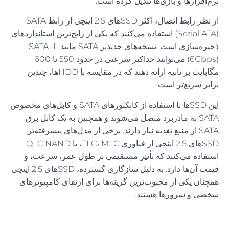
نرم‌افزارها و بازی‌ها تبدیل کرده است.
از نظر رابط اتصال، اکثر SSDهای 2.5 اینچی از رابط SATA
(Serial ATA) استفاده می‌کنند که یکی از رایج‌ترین استانداردهای
ذخیره‌سازی است. نسخه‌های جدیدتر SATA مانند SATA III
(6Gbps) می‌توانند حداکثر سرعتی در حدود 550 تا 600
مگابایت بر ثانیه ارائه دهند که در مقایسه با HDDها، چندین
برابر سریع‌تر است.
این SSDها با استفاده از کانکتورهای SATA و کابل‌های مخصوص
SATA به مادربرد متصل می‌شوند و همچنین به یک کابل برق
SATA از منبع تغذیه نیاز دارند. برخی از مدل‌های پیشرفته‌تر
SSDهای 2.5 اینچی از فناوری TLC، MLC، یا QLC NAND
استفاده می‌کنند که تأثیر مستقیمی بر طول عمر، سرعت، و
قیمت آن‌ها دارد. به دلیل سازگاری گسترده، SSDهای 2.5 اینچی
همچنان یکی از محبوب‌ترین گزینه‌ها برای ارتقای کامپیوترهای
شخصی و سرورها هستند.