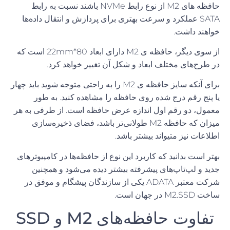
حافظه های
M2
از نوع رابط
NVMe
باشند نسبت به رابط
SATA
عملکرد و سرعت بهتری برای پردازش و انتقال داده
ها
خواهند داشت
.
از سوی دیگر، حافظه ی
M2
دارای ابعاد
80*22mm
است که
در طرح
های مختلف ابعاد و شکل آن تغییر خواهد کرد
.
برای آنکه سایز حافظه ی
M2
را به راحتی متوجه شوید باید چهار
یا پنج رقم درج شده روی حافظه را مشاهده کنید
.
به طور
معمول، دو رقم اول اندازه عرض حافظه است
.
از طرفی به هر
میزان که حافظه
M2
طولانی
تر باشد، فضای ذخیره
سازی
اطلاعات نیز متیواند بیشتر باشد
.
بهتر است بدانید که کاربرد این نوع از حافظه
ها در کامپیوترهای
جدید و لپ
تاپ
های پیشرفته بیشتر دیده می
شود و همچنین
شرکت معتبر
ADATA
یکی از سازندگان پیشگام و موفق در
ساخت
M2.SSD
در جهان است
.
تفاوت حافظه‌های M2 و SSD