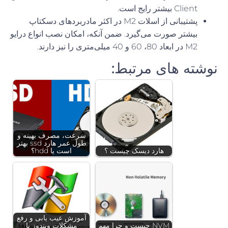
Client
بیشتر رایج است
.
پشتیبانی از اسلات
M2
در اکثر مادربردهای دسکتاپ
بیشتر صورت می
گیرد
.
ضمن آنکه، امکان نصب انواع درایو
M2
در ابعاد
80
،
60
و
40
میلی
متری را نیز دارند
.
نوشته های مرتبط:
سرعت، مصرف بهینه و
طول عمر هارد ssd بهتر
هارد دیسک چیست ؟
است یا hdd؟
آموزش عیب یابی و رفع
NVM چیست و چرا مهم
مشکلات ویندوز با