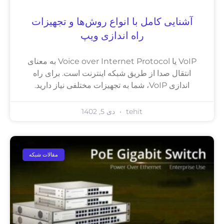
آشنایی کامل با انواع روش‌ها و تجهیزات
راه اندازی ویپ
VoIP یا Voice over Internet Protocol به معنای
انتقال صدا از طریق شبکه اینترنت است. برای راه
اندازی VoIP، شما به تجهیزات مختلفی نیاز دارید.
tehit
دی 5, 1402
مقالات شبکه