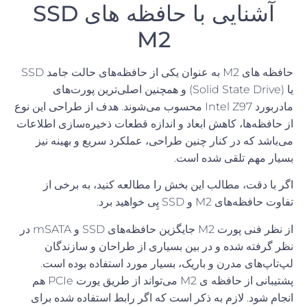
آشنایی با حافظه های SSD
M2
حافظه های
M2
به عنوان یکی از حافظه
های حالت جامد
SSD
یا
(Solid State Drive)
و همچنین اصلی
ترین پورت
های
مادربورد
Intel Z97
محسوب می
شوند
.
هدف از طراحی این نوع
از حافظه
ها، کاهش ابعاد و اندازه قطعات ذخیره
سازی اطلاعات
می
باشد که در کنار چنین طراحی، عملکرد سریع و بهینه نیز
بسیار مهم تلقی شده است
.
اگر با دقت، مطالب این بخش را مطالعه کنید، به برخی از
تفاوت حافظه‌های M2 و SSD
پِی خواهید برد
.
از نظر فنی پورت
M2
جایگزین حافظه
های
SSD
و
mSATA
در
نظر گرفته شده و در بین بسیاری از طراحان و سازندگان
لپ
تاپ
های مدرن و باریک، بسیار مورد استفاده بوده است
.
پشتیبانی از حافظه ی M2 می‌تواند از طریق یو
رت
PCIe هم
انجام شود
.
لازم به ذکر است که اگر رابط استفاده شده برای