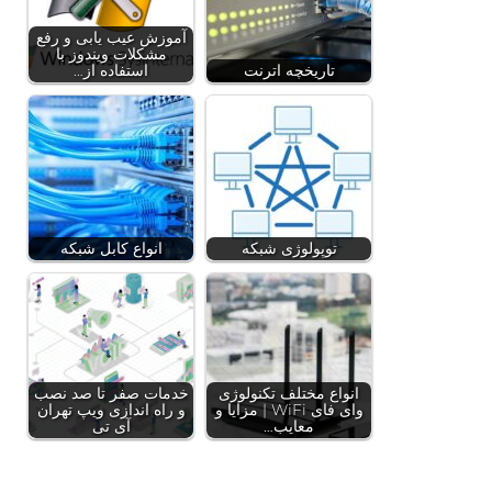
آموزش عیب یابی و رفع
مشکلات ویندوز با
تاریخچه اترنت
استفاده از…
توپولوژی شبکه
انواع کابل شبکه
انواع مختلف تکنولوژی
خدمات صفر تا صد نصب
وای فای WiFi | مزایا و
و راه اندازی ویپ تهران
معایب…
آی تی