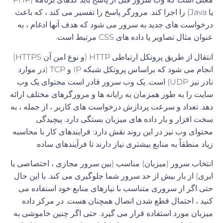
یا Java) را اجرا کند. مرورگر پاسخ را تفسیر می کند ، که باعث
درخواست های جدید به سرور می شود که هدف آنها ادغام ، به
عنوان مثال تصاویر یا داده های CSS مرتبط است.
انتقال از طریق پروتکل ارتباطی HTTP (و نوع امن آن HTTPS)
انجام می شود که براساس پروتکل شبکه IP و TCP (در موارد
نادر نیز UDP) است. یک وب سرور قادر است محتوای یک وب
سایت را به طور همزمان به رایانه ها و مرورگرهای مختلف ارائه
دهد. تعداد و سرعت پردازش درخواست های کاربر ، از جمله ، به
سخت افزار و بار داده های میزبان بستگی دارد. پیچیدگی
محتوای وب نیز در این روند نقش دارد: فرایندهای کار با محاسبه
زیاد منطقاً به منابع بیشتری نیاز دارند تا فرآیندهای ساده.
انتخاب سرور (میزبان) مناسب (بین سرور مجازی ، اختصاصی یا
ابری) از بار بیش از حد سرور شما جلوگیری می کند. با این حال
حتی اگر از سروری متناسب با نیازهای منابع خود استفاده می
کنید ، احتمال قطع شدن اتصال همچنان هست. در مرکز داده
میزبان مورد استفاده قرار می گیرد. حتی اگر چنین خاموشی به