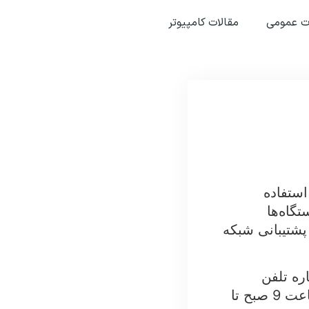
ت عمومی
مقالات کامپیوتر
استفاده
تگاه‌ها
 پشتیبانی شبکه
ره تلفن
02163877763 یا 09355213763 تماس بگیرید. تکنسین‌های ما از ساعت 9 صبح تا